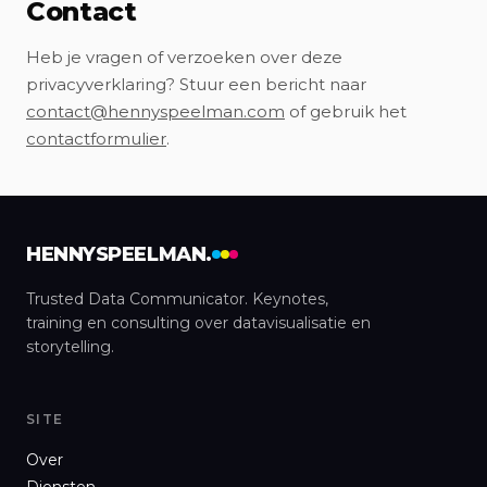
Contact
Heb je vragen of verzoeken over deze
privacyverklaring? Stuur een bericht naar
contact@hennyspeelman.com
of gebruik het
contactformulier
.
HENNYSPEELMAN.
Trusted Data Communicator. Keynotes,
training en consulting over datavisualisatie en
storytelling.
SITE
Over