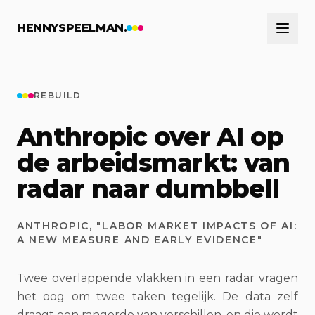
Naar hoofdinhoud
HENNYSPEELMAN.
REBUILD
Anthropic over AI op
de arbeidsmarkt: van
radar naar dumbbell
ANTHROPIC, "LABOR MARKET IMPACTS OF AI:
A NEW MEASURE AND EARLY EVIDENCE"
Twee overlappende vlakken in een radar vragen
het oog om twee taken tegelijk. De data zelf
draagt een rangorde van verschillen, en die wordt