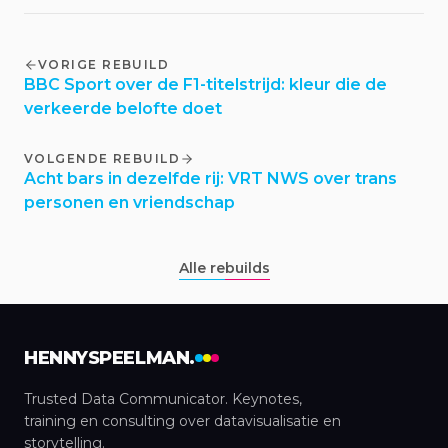
VORIGE REBUILD
BBC Sport over de F1-titelstrijd: kleur die de
verkeerde belofte doet
VOLGENDE REBUILD
Acht bars in dezelfde rij: VRT NWS over trans
personen en vriendschap
Alle rebuilds
HENNYSPEELMAN.
Trusted Data Communicator. Keynotes,
training en consulting over datavisualisatie en
storytelling.