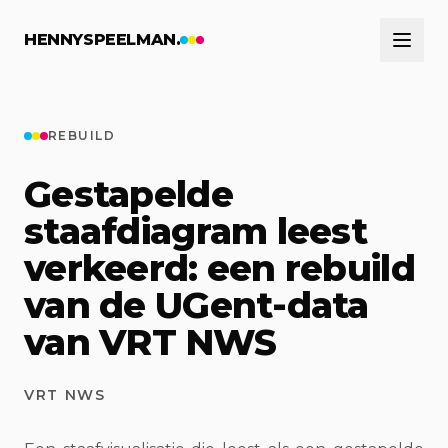
Naar hoofdinhoud
HENNYSPEELMAN.
REBUILD
Gestapelde
staafdiagram leest
verkeerd: een rebuild
van de UGent-data
van VRT NWS
VRT NWS