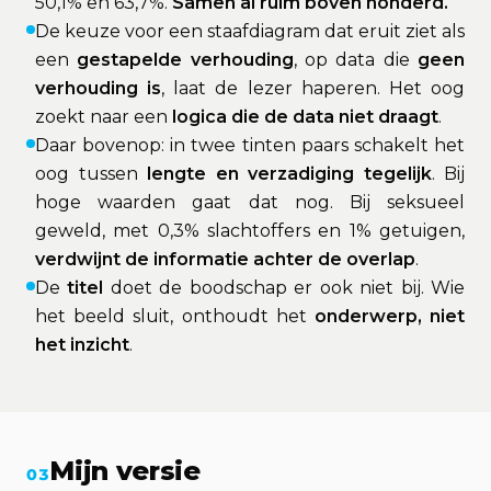
50,1% en 63,7%.
Samen al ruim boven honderd.
De keuze voor een staafdiagram dat eruit ziet als
een
gestapelde verhouding
, op data die
geen
verhouding is
, laat de lezer haperen. Het oog
zoekt naar een
logica die de data niet draagt
.
Daar bovenop: in twee tinten paars schakelt het
oog tussen
lengte en verzadiging tegelijk
. Bij
hoge waarden gaat dat nog. Bij seksueel
geweld, met 0,3% slachtoffers en 1% getuigen,
verdwijnt de informatie achter de overlap
.
De
titel
doet de boodschap er ook niet bij. Wie
het beeld sluit, onthoudt het
onderwerp, niet
het inzicht
.
Mijn versie
03