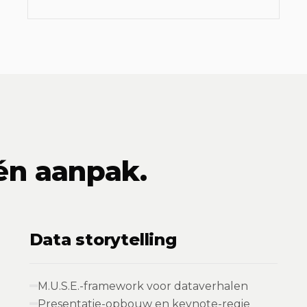
én aanpak.
Data storytelling
M.U.S.E.-framework voor dataverhalen
Presentatie-opbouw en keynote-regie