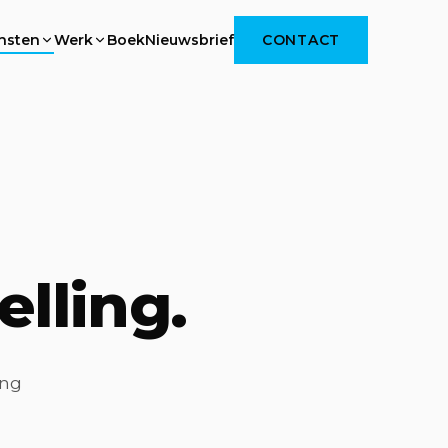
Boek
Nieuwsbrief
CONTACT
nsten
Werk
elling.
ang