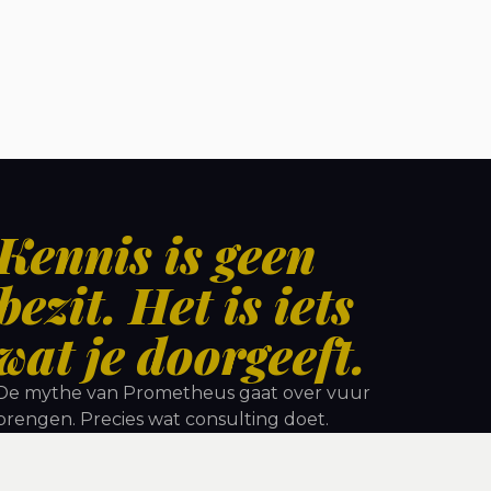
Kennis is geen
bezit. Het is iets
wat je doorgeeft.
De mythe van Prometheus gaat over vuur
brengen. Precies wat consulting doet.