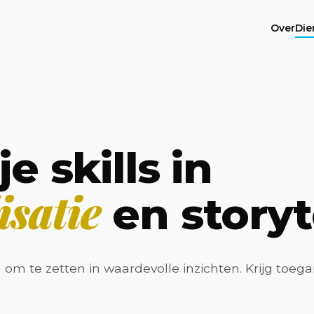
Over
Die
e skills in
isatie
en storyt
 om te zetten in waardevolle inzichten. Krijg toeg