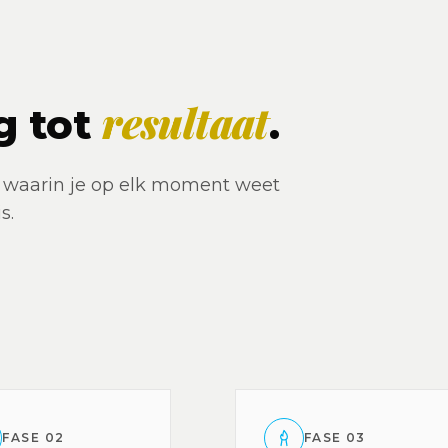
resultaat
g tot
.
, waarin je op elk moment weet
s.
FASE
02
FASE
03