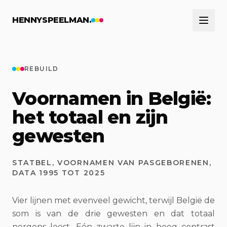
Naar hoofdinhoud
HENNYSPEELMAN.
REBUILD
Voornamen in België:
het totaal en zijn
gewesten
STATBEL, VOORNAMEN VAN PASGEBORENEN,
DATA 1995 TOT 2025
Vier lijnen met evenveel gewicht, terwijl België de
som is van de drie gewesten en dat totaal
nergens leest. Eén zwarte lijn in hoog contrast